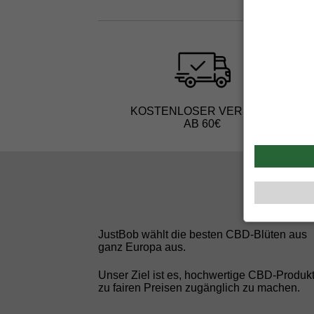
KOSTENLOSER VERSAND
AB 60€
JustBob wählt die besten CBD-Blüten aus
ganz Europa aus.
Unser Ziel ist es, hochwertige CBD-Produk
zu fairen Preisen zugänglich zu machen.