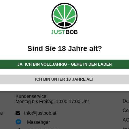
EXPRESS
NEUTRALER
Sind Sie 18 Jahre alt?
SENDUNG
VERSAND
JA, ICH BIN VOLLJÄHRIG - GEHE IN DEN LADEN
ICH BIN UNTER 18 JAHRE ALT
Kundenservice:
Da
Montag bis Freitag, 10:00-17:00 Uhr
Coo
te
info@justbob.at
A
Messenger