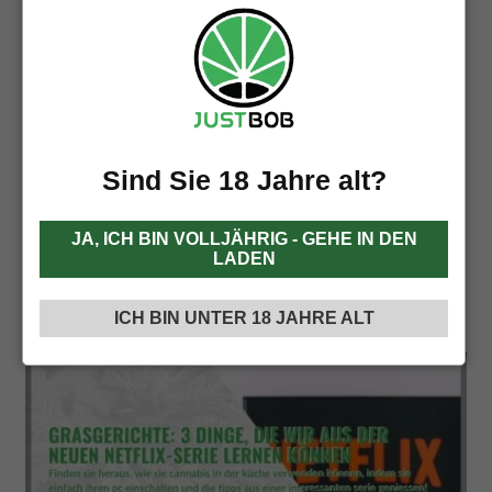
ZWISCHEN Österreich UND DEN
NIEDERLANDEN KLAFFT EINE
ABGRUNDTIEFE LÜCKE IN DER
CANNABISGESETZGEBUNG: HIER IST DER
GRUND Cannabis-Läden in Amsterdam sind völlig
legal und werden als Coffeeshops bezeichnet. Es
ist unmöglich, sich während Ihres Aufenthalts in
Holland nicht in einem dieser Orte wiederzufinden,
Sind Sie 18 Jahre alt?
denn hier können Sie Cannabis mit einem hohen
THC-Gehalt kaufen und konsumieren, während
Sie an einem heißen […]
JA, ICH BIN VOLLJÄHRIG - GEHE IN DEN
LADEN
Weiterlesen
ICH BIN UNTER 18 JAHRE ALT