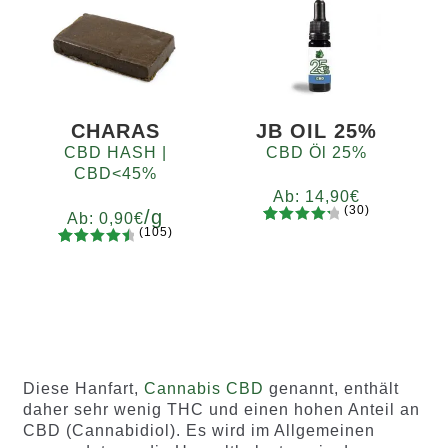
von 5,
von 5,
basieren
basieren
d auf
d auf
Kundenb
Kundenb
ewertung
ewertung
en
en
CHARAS
JB OIL 25%
CBD HASH |
CBD Öl 25%
CBD<45%
Ab:
14,90
€
(30)
/g
Ab:
0,90
€
(105)
30
Bewertet
105
Bewertet
mit
4.37
Gramm
mit
4.65
von 5,
5
10
20
50
100
200
von 5,
basieren
basieren
d auf
d auf
Kundenb
Kundenb
ewertun
Diese Hanfart,
Cannabis CBD
genannt, enthält
ewertung
gen
daher sehr wenig THC und einen hohen Anteil an
en
CBD (Cannabidiol). Es wird im Allgemeinen