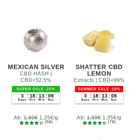
MEXICAN SILVER
SHATTER CBD
LEMON
CBD HASH |
CBD<52,5%
Extracts | CBD<99%
SUPER SALE -20%
SUMMER SALE -10%
3
:
18
:
13
:
08
3
:
18
:
13
:
08
Days
Hrs
Min
Sec
Days
Hrs
Min
Sec
Ab:
1,60
€
1,25
€
/g
Ab:
1,50
€
1,35
€
/g
(58)
(79)
58
Bewertet
79
Bewertet
Gramm
Gramm
mit
4.52
mit
4.62
5
10
20
50
100
200
5
10
20
50
100
200