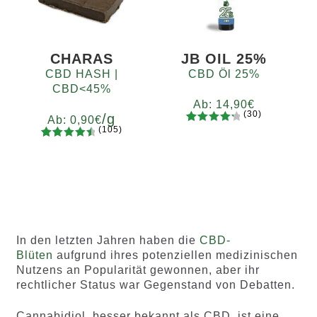
d auf
d auf
Kundenb
Kundenb
ewertung
ewertung
en
en
CHARAS
JB OIL 25%
CBD HASH |
CBD Öl 25%
CBD<45%
Ab:
14,90
€
(30)
/g
Ab:
0,90
€
(105)
30
Bewertet
105
Bewertet
mit
4.37
Gramm
mit
4.65
von 5,
5
10
20
50
100
200
von 5,
basieren
basieren
d auf
d auf
Kundenb
Kundenb
ewertun
In den letzten Jahren haben die
CBD-
ewertung
gen
Blüten
aufgrund ihres potenziellen medizinischen
en
Nutzens an Popularität gewonnen, aber ihr
rechtlicher Status war Gegenstand von Debatten.
Cannabidiol, besser bekannt als CBD, ist eine