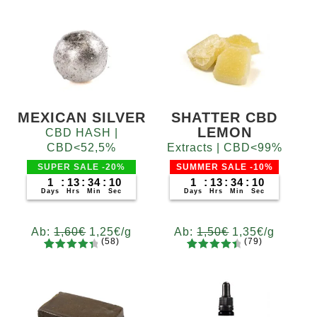
MEXICAN SILVER
SHATTER CBD
LEMON
CBD HASH |
CBD<52,5%
Extracts | CBD<99%
SUPER SALE -20%
SUMMER SALE -10%
1
:
13
:
34
:
09
1
:
13
:
34
:
09
Days
Hrs
Min
Sec
Days
Hrs
Min
Sec
Ab:
1,60
€
1,25
€
/g
Ab:
1,50
€
1,35
€
/g
(58)
(79)
58
Bewertet
79
Bewertet
Gramm
Gramm
mit
4.52
mit
4.62
5
10
20
50
100
200
5
10
20
50
100
200
von 5,
von 5,
basieren
basieren