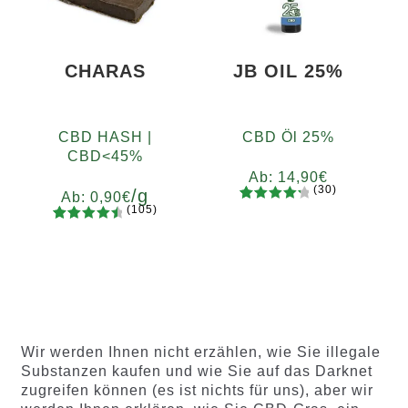
Kundenb
ewertung
ewertung
en
en
CHARAS
JB OIL 25%
CBD HASH |
CBD Öl 25%
CBD<45%
Ab:
14,90
€
(30)
/g
Ab:
0,90
€
(105)
30
Bewertet
105
Bewertet
mit
4.37
Gramm
mit
4.65
von 5,
5
10
20
50
100
200
von 5,
basieren
basieren
d auf
d auf
Kundenb
Kundenb
ewertun
Wir werden Ihnen nicht erzählen, wie Sie illegale
ewertung
gen
Substanzen kaufen und wie Sie auf das Darknet
en
zugreifen können (es ist nichts für uns), aber wir