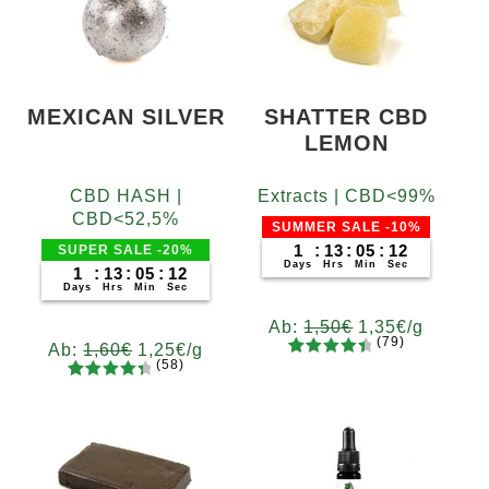
MEXICAN SILVER
SHATTER CBD
LEMON
CBD HASH |
Extracts | CBD<99%
CBD<52,5%
SUMMER SALE -10%
1
:
13
:
05
:
11
SUPER SALE -20%
Days
Hrs
Min
Sec
1
:
13
:
05
:
11
Days
Hrs
Min
Sec
Ab:
1,50
€
1,35
€
/g
(79)
Ab:
1,60
€
1,25
€
/g
(58)
79
Bewertet
Gramm
58
Bewertet
mit
4.62
Gramm
5
10
20
50
100
200
mit
4.52
von 5,
5
10
20
50
100
200
von 5,
basieren
basieren
d auf
d auf
Kundenb