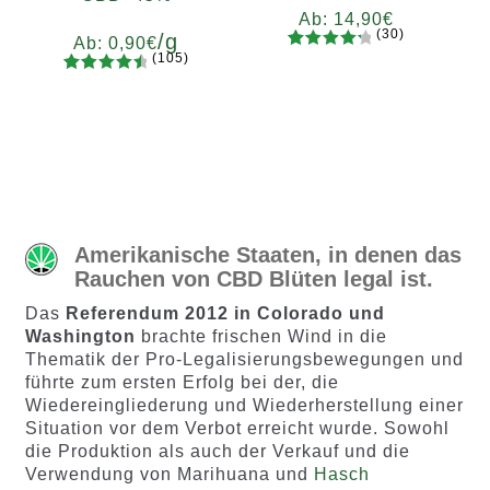
Ab:
14,90
€
(30)
/g
Ab:
0,90
€
(105)
30
Bewertet
105
Bewertet
mit
4.37
Gramm
mit
4.65
von 5,
5
10
20
50
100
200
von 5,
basieren
basieren
d auf
d auf
Kundenb
Kundenb
ewertun
ewertung
gen
Amerikanische Staaten, in denen das
en
Rauchen von CBD Blüten legal ist.
Das
Referendum 2012 in Colorado und
Washington
brachte frischen Wind in die
Thematik der Pro-Legalisierungsbewegungen und
führte zum ersten Erfolg bei der, die
Wiedereingliederung und Wiederherstellung einer
Situation vor dem Verbot erreicht wurde. Sowohl
die Produktion als auch der Verkauf und die
Verwendung von Marihuana und
Hasch