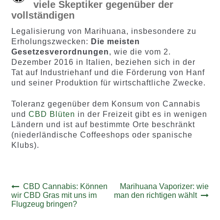
viele Skeptiker gegenüber der
vollständigen
Legalisierung von Marihuana, insbesondere zu
Erholungszwecken:
Die meisten
Gesetzesverordnungen
, wie die vom 2.
Dezember 2016 in Italien, beziehen sich in der
Tat auf Industriehanf und die Förderung von Hanf
und seiner Produktion für wirtschaftliche Zwecke.
Toleranz gegenüber dem Konsum von Cannabis
und
CBD Blüten
in der Freizeit gibt es in wenigen
Ländern und ist auf bestimmte Orte beschränkt
(niederländische Coffeeshops oder spanische
Klubs).
Beitrags-
Vorheriger
Nächster
CBD Cannabis: Können
Marihuana Vaporizer: wie
Beitrag:
Beitrag:
wir CBD Gras mit uns im
man den richtigen wählt
Navigation
Flugzeug bringen?