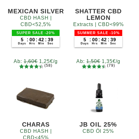
MEXICAN SILVER
SHATTER CBD
LEMON
CBD HASH |
CBD<52,5%
Extracts | CBD<99%
SUPER SALE -20%
SUMMER SALE -10%
5
:
00
:
42
:
38
5
:
00
:
42
:
38
Days
Hrs
Min
Sec
Days
Hrs
Min
Sec
Ab:
1,60
€
1,25
€
/g
Ab:
1,50
€
1,35
€
/g
(58)
(79)
58
Bewertet
79
Bewertet
Gramm
Gramm
mit
4.52
mit
4.62
5
10
20
50
100
200
5
10
20
50
100
200
von 5,
von 5,
basieren
basieren
d auf
d auf
Kundenb
Kundenb
ewertung
ewertung
en
en
CHARAS
JB OIL 25%
CBD HASH |
CBD Öl 25%
CBD<45%