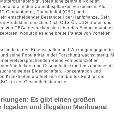
Muttercannabinoid“, spielt eine zentrale Rolle im
oide, die in den Cannabispflanzen vorkommen. Als
BG Cannabigerol, Cannabidiol (CBD) und
ein entscheidender Bestandteil der Hanfpflanze. Sein
l von Produkten, einschließlich CBG-Öl, CBG-Blüten und
gen von CBGa erstrecken sich über das Endocannabinoi
toren, wodurch es eine breite Palette von Vorteilen
chiede in den Eigenschaften und Wirkungen gegenübe
nd seine Popularität in der Forschung wächst stetig. M
einer vielversprechenden Reihe von potenziellen
a von Apothekern und Gesundheitsexperten zunehmend 
suchung seiner Eigenschaften, Konzentration und
Krankheiten eröffnet sich ein breites Feld für die
 CBGa in der Gesundheitsbranche.
rkungen: Es gibt einen großen
 legalem und illegalem Marihuana!