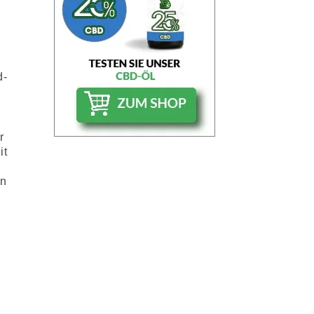
d-
r
it
in