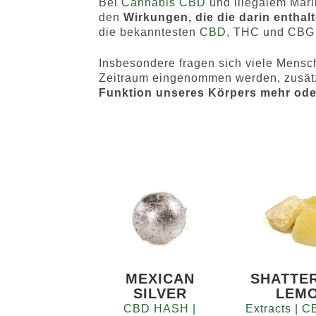
Bei
Cannabis CBD
und illegalem Mari
den
Wirkungen, die die darin entha
die bekanntesten
CBD
, THC und CBG 
Insbesondere fragen sich viele Mensc
Zeitraum eingenommen werden, zusätz
Funktion unseres Körpers mehr ode
MEXICAN
SHATTE
SILVER
LEM
CBD HASH |
Extracts |