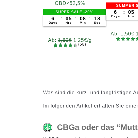
CBD<52,5%
SUMMER S
6
:
05
SUPER SALE -20%
Days
Hrs
6
:
05
:
08
:
17
Days
Hrs
Min
Sec
Ab:
1,50
€
Ab:
1,60
€
1,25
€
/g
(58)
79
Bewertet
Gram
58
Bewertet
mit
4.62
Gramm
5
10
20
5
mit
4.52
von 5,
5
10
20
50
100
200
von 5,
200
basieren
basieren
d auf
d auf
Kundenb
Kundenb
ewertung
Was sind die kurz- und langfristigen 
ewertung
en
en
Im folgenden Artikel erhalten Sie ein
CBGa oder das “Mutt