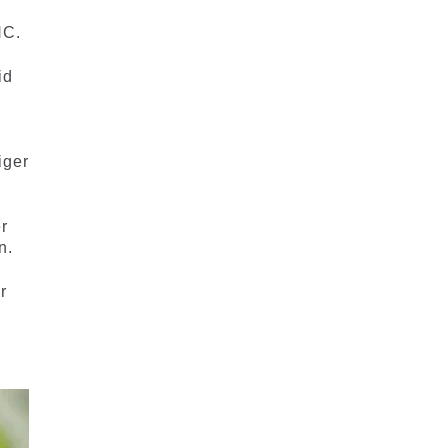
HC.
id
iger
r
n.
r