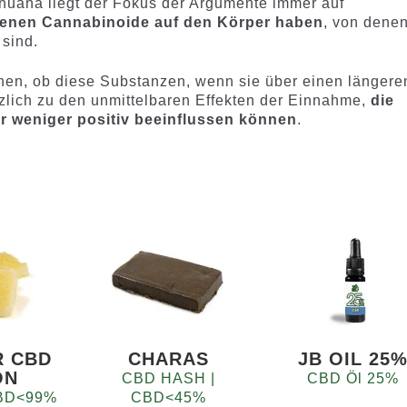
huana liegt der Fokus der Argumente immer auf
ltenen Cannabinoide auf den Körper haben
, von dene
sind.
hen, ob diese Substanzen, wenn sie über einen längere
lich zu den unmittelbaren Effekten der Einnahme,
die
r weniger positiv beeinflussen können
.
R CBD
CHARAS
JB OIL 25
ON
CBD HASH |
CBD Öl 25%
 CBD<99%
CBD<45%