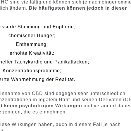
HC sind vielfältig und können sich je nach eingenomm
lich ändern.
Die häufigsten können jedoch in dieser
esserte Stimmung und Euphorie;
chemischer Hunger;
Enthemmung;
erhöhte Kreativität;
neller Tachykardie und Panikattacken;
Konzentrationsprobleme;
errte Wahrnehmung der Realität.
Einnahme von CBD sind dagegen sehr unterschiedlich.
zentrationen in legalem Hanf und seinen Derivaten (
C
hat keine psychotropen Wirkungen
und verändert dahe
erjenigen, die es einnehmen.
diese Wirkungen haben, auch in diesem Fall je nach
v: