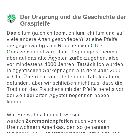
Kundenb
ewertun
ewertung
gen
Der Ursprung und die Geschichte der
en
Graspfeife
Das cilum (auch chiloom, chilum, chillum und auf
viele andere Arten geschrieben) ist eine Pfeife,
die gegenwärtig zum Rauchen von
CBD
Gras
verwendet wird. Ihre Ursprünge scheinen
aber auf das alte Ägypten zurückzugehen, also
vor mindestens 4000 Jahren. Tatsächlich wurden
in ägyptischen Sarkophagen aus dem Jahr 2000
v. Chr. Überreste von Pfeifen und Tabakblättern
gefunden, aber wir schließen nicht aus, dass die
Tradition des Rauchens mit der Pfeife bereits vor
der Zeit der alten Ägypter begonnen haben
könnte.
Wie Sie wahrscheinlich wissen,
wurden
Zeremonienpfeifen
auch von den
Ureinwohnern Amerikas, den so genannten