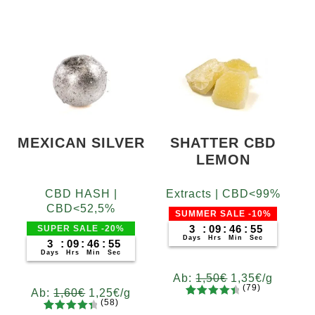
MEXICAN SILVER
SHATTER CBD
LEMON
CBD HASH |
Extracts | CBD<99%
CBD<52,5%
SUMMER SALE -10%
3
:
09
:
46
:
55
SUPER SALE -20%
Days
Hrs
Min
Sec
3
:
09
:
46
:
55
Days
Hrs
Min
Sec
Ab:
1,50
€
1,35
€
/g
(79)
Ab:
1,60
€
1,25
€
/g
(58)
79
Bewertet
Gramm