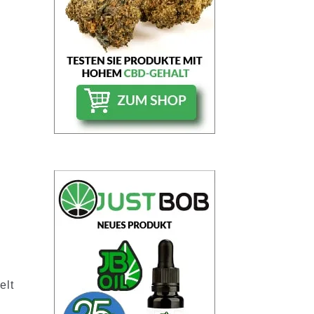
elt
n