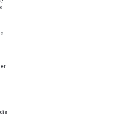
er
s
d
ie
der
 die