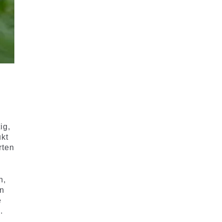
ig,
ukt
rten
n,
an
e
.