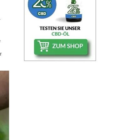
r
e
r