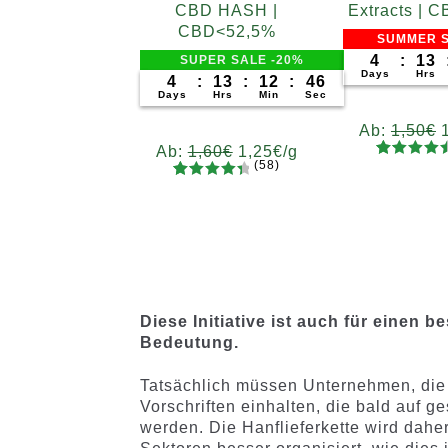
CBD HASH |
Extracts |
CBD<52,5%
SUMMER S
4
:
13
SUPER SALE -20%
Days
Hrs
4
:
13
:
12
:
44
Days
Hrs
Min
Sec
Ab:
1,50
€
Ab:
1,60
€
1,25
€
/g
(58)
79
Bewertet
Gram
58
Bewertet
mit
4.62
Gramm
5
10
20
5
mit
4.52
von 5,
5
10
20
50
100
200
von 5,
200
basieren
basieren
d auf
d auf
Kundenb
Kundenb
ewertung
Diese Initiative ist auch für einen
ewertung
en
Bedeutung.
en
Tatsächlich müssen Unternehmen, die l
Vorschriften einhalten, die bald auf 
werden. Die Hanflieferkette wird dah