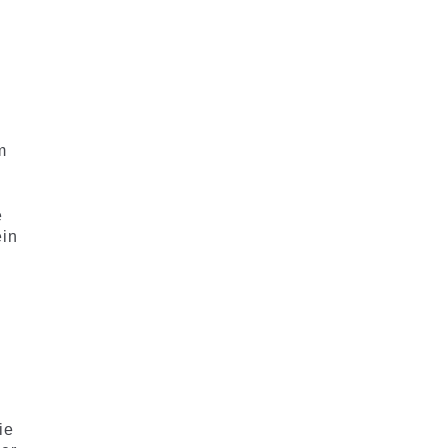
m
e
ein
ie