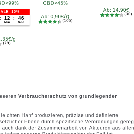
 CBD<99%
CBD<45%
Ab:
14,90
€
ALE -10%
(30)
/g
Ab:
0,90
€
:
12
:
44
(105)
30
Bewertet
Min
Sec
105
Bewertet
mit
4.37
Gramm
mit
4.65
von 5,
5
10
20
50
100
1,35
€
/g
von 5,
basieren
200
(79)
basieren
d auf
m
d auf
Kundenb
0
100
Kundenb
ewertun
ewertung
gen
en
 besseren Verbraucherschutz von grundlegender
eichten Hanf produzieren, präzise und definierte
gesetzlicher Ebene durch spezifische Verordnungen gereg
er auch dank der Zusammenarbeit von Akteuren aus alle