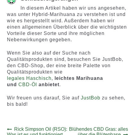
In diesem Artikel haben wir uns angesehen,
was unter Hybrid-Marihuana zu verstehen ist und
wie es hergestellt wird. Außerdem haben wir
einen allgemeinen Überblick über die wichtigsten
Vorteile dieser Sorte und ihre möglichen
Nebenwirkungen gegeben.
Wenn Sie also auf der Suche nach
Qualitätsprodukten sind, besuchen Sie JustBob,
den CBD-Shop, der eine breite Palette von
Qualitätsprodukten wie
legales Haschisch
,
leichtes Marihuana
und
CBD-Öl
anbietet
.
Wir freuen uns darauf, Sie auf
JustBob
zu sehen,
bis bald!
Beitrags-
Vorheriger
Nächster
Rick Simpson Oil (RSO):
Blühendes CBD Gras: alles
Beitrag:
Beitrag:
Was ist es und funktioniert
über die Blütephase