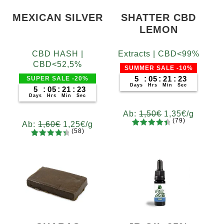
MEXICAN SILVER
SHATTER CBD
LEMON
CBD HASH |
Extracts | CBD<99%
CBD<52,5%
SUMMER SALE -10%
5
:
05
:
21
:
22
SUPER SALE -20%
Days
Hrs
Min
Sec
5
:
05
:
21
:
22
Days
Hrs
Min
Sec
Ab:
1,50
€
1,35
€
/g
(79)
Ab:
1,60
€
1,25
€
/g
(58)
79
Bewertet
Gramm
58
Bewertet
mit
4.62
Gramm
5
10
20
50
100
200
mit
4.52
von 5,
5
10
20
50
100
200
von 5,
basieren
basieren
d auf
d auf
Kundenb
Kundenb
ewertung
ewertung
en
en