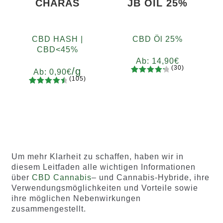
CHARAS
JB OIL 25%
CBD HASH |
CBD Öl 25%
CBD<45%
Ab:
14,90
€
(30)
/g
Ab:
0,90
€
(105)
30
Bewertet
105
Bewertet
mit
4.37
Gramm
mit
4.65
von 5,
5
10
20
50
100
200
von 5,
basieren
basieren
d auf
d auf
Kundenb
Kundenb
ewertun
Um mehr Klarheit zu schaffen, haben wir in
ewertung
gen
diesem Leitfaden alle wichtigen Informationen
en
über
CBD Cannabis
– und Cannabis-Hybride, ihre
Verwendungsmöglichkeiten und Vorteile sowie
ihre möglichen Nebenwirkungen
zusammengestellt.