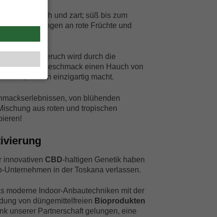
ittersüß, weich und zart; süß bis zum
 starken Anklängen an rote Früchte und
ne und Mango.
einhüllende Geruch wird durch die
, die im Nachgeschmack einen Hauch von
erlässt, der ihn einzigartig macht.
hmackserlebnissen, von blühenden
 Mischung aus roten und tropischen
bieren!
ivierung
r innovativen
CBD
-haltigen Genetik haben
io-Unternehmen in der Toskana verlassen.
 moderne Indoor-Anbautechniken mit der
dung von düngemittelfreien
Bioprodukten
ank unserer Partnerschaft gelungen, eine