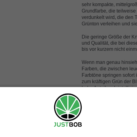
sehr kompakte, mittelgroße
Grundfarbe, die teilweis
verdunkelt wird, die den
Grünton verleihen und sie 
Die geringe Größe der Kn
und Qualität, die bei die
bis vor kurzem nicht einm
Wenn man genau hinsieht,
Farben, die zwischen leu
Farbtöne springen sofort 
zum kräftigen Grün der Bl
hohe Anteil an kristallis
machen die Knospen wirkli
Dieses Produkt wird von e
bezeichnet, da die massi
der Blüte kristallisiert un
Das Aroma