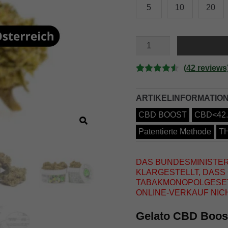
5
10
20
GELATO
CBD
BOOST
Menge
(
42
reviews
Bewertet
42
mit
4.55
ARTIKELINFORMATIO
von 5,
CBD BOOST
CBD<42
basierend
auf
Patentierte Methode
TH
Kundenbe
wertungen
DAS BUNDESMINISTER
KLARGESTELLT, DAS
TABAKMONOPOLGESETZ
ONLINE-VERKAUF NIC
Gelato CBD Boos