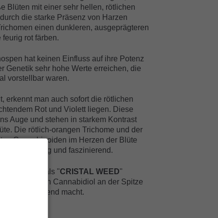
 Blüten mit einer sehr hellen, rötlichen
e durch die starke Präsenz von Harzen
 Trichomen einen dunkleren, ausgeprägteren
feurig rot färben.
ospen hat keinen Einfluss auf ihre Potenz
ser Genetik sehr hohe Werte erreichen, die
al vorstellbar waren.
 erkennt man auch sofort die rötlichen
chtendem Rot und Violett liegen. Diese
ins Auge und stehen in starkem Kontrast
üte. Die rötlich-orangen Trichome und der
ierten Cannabinoiden im Herzen der Blüte
ch einzigartig und faszinierend.
inigen auch als "
CRISTAL WEED
"
ve Präsenz von Cannabidiol an der Spitze
d sie fast glänzend macht.