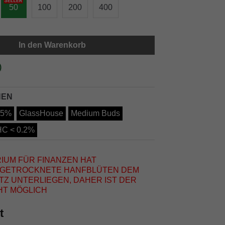
50
100
200
400
In den Warenkorb
)
NEN
.5%
GlassHouse
Medium Buds
C < 0.2%
IUM FÜR FINANZEN HAT
S GETROCKNETE HANFBLÜTEN DEM
 UNTERLIEGEN, DAHER IST DER
HT MÖGLICH
t