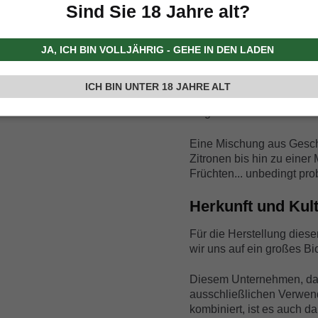
Sind Sie 18 Jahre alt?
Das Aroma des Eises ist b
richtigen Punkt ohne; mit
JA, ICH BIN VOLLJÄHRIG - GEHE IN DEN LADEN
frischen Noten von Zitro
Der zunächst dichte und 
ICH BIN UNTER 18 JAHRE ALT
Zitrusnote abgeschwächt
Originalität und Verve hint
Eine Mischung aus Gesc
Zitronen bis hin zu einer
Früchten... unbedingt pro
Herkunft und Kult
Für die Herstellung diese
wir uns auf ein großes B
Diesem Unternehmen, das
ausschließlichen Verwen
kombiniert, ist es auch d