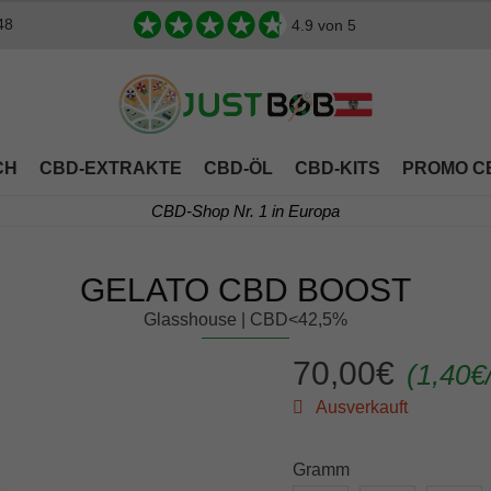
48
4.9
von 5
CH
CBD-EXTRAKTE
CBD-ÖL
CBD-KITS
PROMO C
CBD-Shop Nr. 1 in Europa
GELATO CBD BOOST
Glasshouse | CBD<42,5%
70,00
€
(
1,40
€
Ausverkauft
Gramm