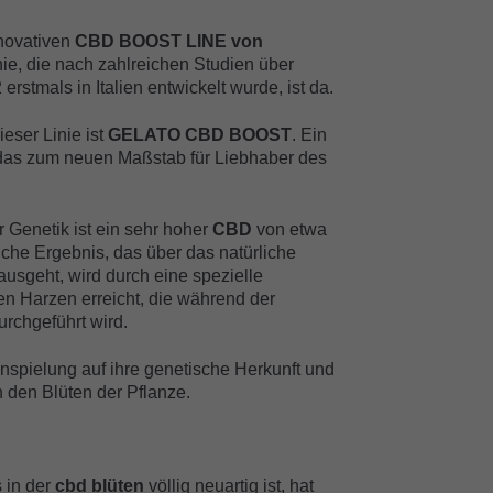
nnovativen
CBD BOOST LINE von
nie, die nach zahlreichen Studien über
rstmals in Italien entwickelt wurde, ist da.
eser Linie ist
GELATO CBD BOOST
. Ein
 das zum neuen Maßstab für Liebhaber des
Genetik ist ein sehr hoher
CBD
von etwa
iche Ergebnis, das über das natürliche
ausgeht, wird durch eine spezielle
en Harzen erreicht, die während der
rchgeführt wird.
nspielung auf ihre genetische Herkunft und
den Blüten der Pflanze.
g
 in der
cbd blüten
völlig neuartig ist, hat