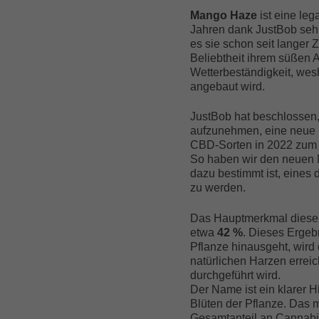
Mango Haze
ist eine leg
Jahren dank JustBob sehr 
es sie schon seit langer Z
Beliebtheit ihrem süßen
Wetterbeständigkeit, wes
angebaut wird.
JustBob hat beschlossen
aufzunehmen, eine neue L
CBD-Sorten in 2022 zum er
So haben wir den neuen M
dazu bestimmt ist, eines 
zu werden.
Das Hauptmerkmal dieser 
etwa
42 %
. Dieses Ergebn
Pflanze hinausgeht, wird
natürlichen Harzen erreich
durchgeführt wird.
Der Name ist ein klarer 
Blüten der Pflanze. Das m
Gesamtanteil an Cannabin