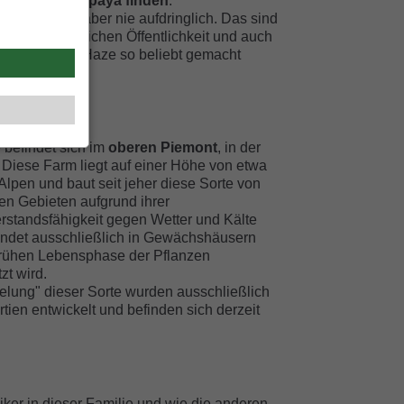
ango und Papaya finden
.
t und süßlich, aber nie aufdringlich. Das sind
e bei der weiblichen Öffentlichkeit und auch
 klassischen Haze so beliebt gemacht
ivierung
 befindet sich im
oberen Piemont
, in der
 Diese Farm liegt auf einer Höhe von etwa
lpen und baut seit jeher diese Sorte von
en Gebieten aufgrund ihrer
standsfähigkeit gegen Wetter und Kälte
 findet ausschließlich in Gewächshäusern
r frühen Lebensphase der Pflanzen
zt wird.
elung" dieser Sorte wurden ausschließlich
tien entwickelt und befinden sich derzeit
ker in dieser Familie und wie die anderen