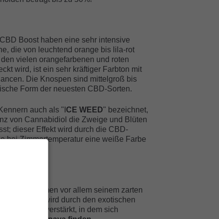
BD Boost haben eine sehr intensive
e, die von leuchtend orange bis lila-rot
n den vielen orangefarbenen und roten
kt wird, ist ein sehr kräftiger Farbton mit
ncen. Die Knospen sind mittelgroß bis
sische Form der neuesten CBD-Sorten.
Kennern auch als "I
CE WEED
" bezeichnet,
nz von Cannabidiol die Zweige und Blüten
st; dieser Effekt wird durch die CBD-
 die bei Zimmertemperatur eine weiße Farbe
t seinen Namen vor allem seinem zarten
 Geschmack wird durch den exotischen
geschmack verstärkt, in dem sich