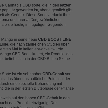
ale Cannabis CBD sorte, die in den letzten
populär geworden ist, aber eigentlich gibt
eit als Genetik. Diese Sorte verdankt ihre
 Aroma und ihrer außergewöhnlichen
halb sie häufig in hügeligen Gegenden
, Mango in seine neue
CBD BOOST LINE
inie, die nach zahlreichen Studien über
sten Mal in Italien entwickelt wurde.
ango CBD Boost kreiert, ein Produkt, das
der beliebtesten in der CBD Blüten Szene
Sorte ist ein sehr hoher
CBD-Gehalt
von
is, das über das natürliche Potenzial der
 durch eine spezielle Behandlung mit
t, die in der letzten Blütephase der Pflanze
Hinweis auf den hohen CBD-Gehalt in den
acht das Produkt einzigartig. Der
oiden beträgt bis zu 50%!