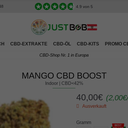
48
4.9
von 5
CH
CBD-EXTRAKTE
CBD-ÖL
CBD-KITS
PROMO C
CBD-Shop Nr. 1 in Europa
MANGO CBD BOOST
Indoor | CBD<42%
40,00
€
(
2,00
€
Ausverkauft
Gramm