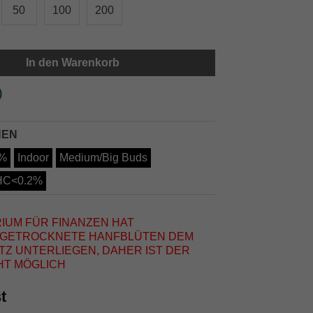
50
100
200
In den Warenkorb
)
NEN
%
Indoor
Medium/Big Buds
HC<0.2%
IUM FÜR FINANZEN HAT
S GETROCKNETE HANFBLÜTEN DEM
 UNTERLIEGEN, DAHER IST DER
HT MÖGLICH
t