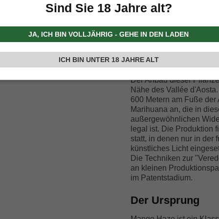
deutliche
Anklänge an M
Sind Sie 18 Jahre alt?
Der Geruch ist zart, leich
die Eigenschaften, die si
bei den Bewunderern der
JA, ICH BIN VOLLJÄHRIG - GEHE IN DEN LADEN
haben.
Herkunft und Kult
ICH BIN UNTER 18 JAHRE ALT
Der Anbau dieser Pflanze
Nähe des Vallée d'Aosta.
600 Metern am Fuße der A
Marihuana an, die in dies
außergewöhnlichen Wider
legal ist. Die Produktion
statt, in denen nur in de
künstliches Licht eingeset
Die Techniken zur "Vered
an kleinen Produktionspar
im Patentstadium.
Der Ursprung
Mango Haze ist ein Klassi