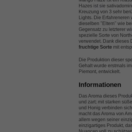
Hazes ist sie sativadomin
Kreuzung von 3 sehr ber
Lights. Die Erfahreneren 
dieselben "Eltern" wie be
Gegensatz zu letzterer w
spezielle Sorte von Nort
verwendet. Dank dieses D
fruchtige Sorte
mit ents
Die Produktion dieser sp
Gehalt wurde erstmals im 
Piemont, entwickelt.
Informationen
Das Aroma dieses Produkts
und zart; mit starken süß
und Honig verbinden sich
macht das Aroma von Amn
allem wegen seiner einzig
einzigartiges Produkt, d
Nuancen voll zu schätzen