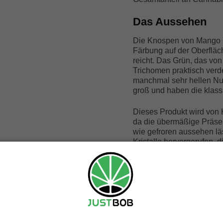
Das Aussehen
Die Knospen von Mango C
Färbung auf der Oberfläch
reicht. Das Grün, das vo
Trichomen praktisch verdec
manchmal sehr hellen Nua
groß und haben die klas
Dieses Produkt wird von 
da die übermäßige Präse
wie gefroren aussehen läs
Kristalle hervorgerufen,
annehmen.
Das Aroma
Dieses CBD Gras verdank
Aroma. Der weiche, süße
Fruchtgeschmack im Nach