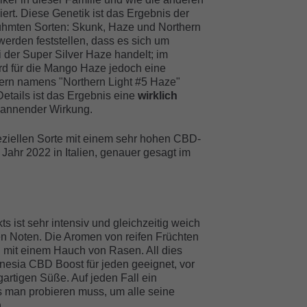
iert. Diese Genetik ist das Ergebnis der
ühmten Sorten: Skunk, Haze und Northern
werden feststellen, dass es sich um
i der Super Silver Haze handelt; im
ird für die Mango Haze jedoch eine
hern namens "Northern Light #5 Haze"
etails ist das Ergebnis eine
wirklich
pannender Wirkung.
eziellen Sorte mit einem sehr hohen CBD-
Jahr 2022 in Italien, genauer gesagt im
 ist sehr intensiv und gleichzeitig weich
en Noten. Die Aromen von reifen Früchten
 mit einem Hauch von Rasen. All dies
esia CBD Boost für jeden geeignet, vor
artigen Süße. Auf jeden Fall ein
as man probieren muss, um alle seine
.