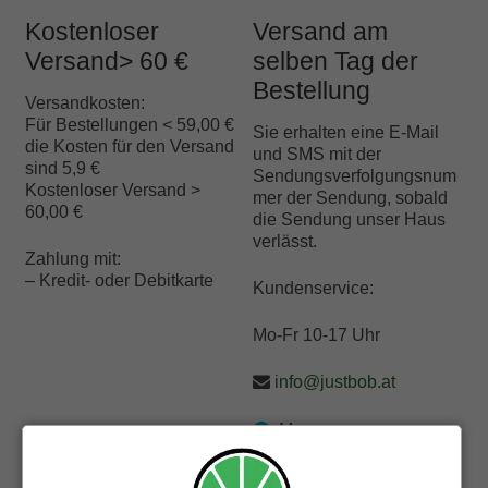
Kostenloser
Versand am
Versand> 60 €
selben Tag der
Bestellung
Versandkosten:
Für Bestellungen < 59,00 €
Sie erhalten eine E-Mail
die Kosten für den Versand
und SMS mit der
sind 5,9 €
Sendungsverfolgungsnum
Kostenloser Versand >
mer der Sendung, sobald
60,00 €
die Sendung unser Haus
verlässt.
Zahlung mit:
– Kredit- oder Debitkarte
Kundenservice:
Mo-Fr 10-17 Uhr
info@justbob.at
Messenger
+43 720 022448