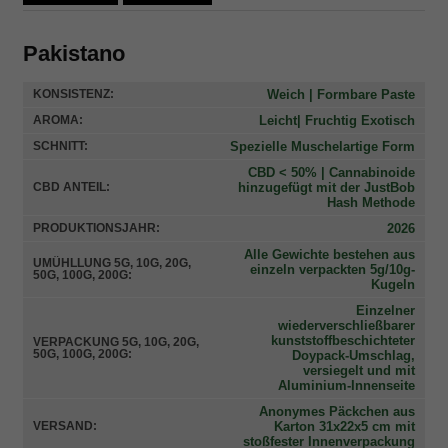
Kundenbe
wertungen
Pakistano
Weich | Formbare Paste
KONSISTENZ:
Leicht| Fruchtig Exotisch
AROMA:
Spezielle Muschelartige Form
SCHNITT:
CBD < 50% | Cannabinoide
hinzugefügt mit der JustBob
CBD ANTEIL:
Hash Methode
2026
PRODUKTIONSJAHR:
Alle Gewichte bestehen aus
UMÜHLLUNG 5G, 10G, 20G,
einzeln verpackten 5g/10g-
50G, 100G, 200G:
Kugeln
Einzelner
wiederverschließbarer
kunststoffbeschichteter
VERPACKUNG 5G, 10G, 20G,
50G, 100G, 200G:
Doypack-Umschlag,
versiegelt und mit
Aluminium-Innenseite
Anonymes Päckchen aus
Karton 31x22x5 cm mit
VERSAND:
stoßfester Innenverpackung