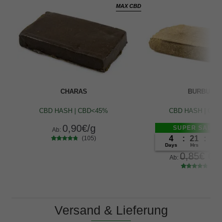
MAX CBD
CHARAS
BURBUKA
CBD HASH | CBD<45%
CBD HASH | CB
0,90
€
/g
SUPER SALE -
Ab:
4
:
21
:
24
(105)
Days
Hrs
Min
105
Bewertet
0,85
€
0,
mit
4.65
Ab:
von 5,
(10
basierend
103
Bewertet
auf
mit
4.62
Kundenbe
von 5,
wertungen
basierend
auf
Versand & Lieferung
Kundenbe
wertungen