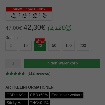
SUMMER SALE -10%
4
:
21
:
24
:
40
Days
Hrs
Min
Sec
Original
Current
42,30
€
(
2,12
€
/g)
47,00
€
price
price
Gramm
was:
is:
47,00€.
42,30€.
5
10
20
50
100
200
PAKISTANO
In den Warenkorb
Menge
(
112
reviews)
Bewertet
112
mit
4.63
ARTIKELINFORMATIONEN
von 5,
CBD HASH
CBD<50%
Exklusiver Verkauf
basierend
auf
Sticky Hash
THC<0.1%