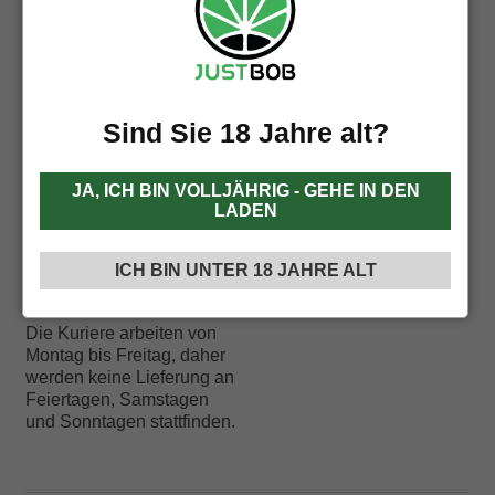
Sendungsverfolgu
ng und
Sind Sie 18 Jahre alt?
Lieferzeiten
Genug mit langen
JA, ICH BIN VOLLJÄHRIG - GEHE IN DEN
Wartezeiten! Ab jetzt erfolgt
LADEN
die Lieferung innerhalb
24/48 Arbeitsstunden ab
dem Datum der
ICH BIN UNTER 18 JAHRE ALT
Auftragsbestätigung.
Die Kuriere arbeiten von
Montag bis Freitag, daher
werden keine Lieferung an
Feiertagen, Samstagen
und Sonntagen stattfinden.