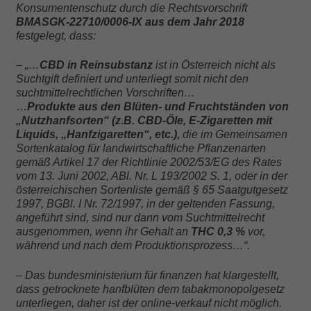
Konsumentenschutz durch die Rechtsvorschrift
BMASGK-22710/0006-IX aus dem Jahr 2018
festgelegt, dass:
– „…
CBD in Reinsubstanz
ist in Österreich nicht als
Suchtgift definiert und unterliegt somit nicht den
suchtmittelrechtlichen Vorschriften…
…
Produkte aus den Blüten- und Fruchtständen von
„Nutzhanfsorten“ (z.B. CBD-Öle, E-Zigaretten mit
Liquids, „Hanfzigaretten“, etc.),
die im Gemeinsamen
Sortenkatalog für landwirtschaftliche Pflanzenarten
gemäß Artikel 17 der Richtlinie 2002/53/EG des Rates
vom 13. Juni 2002, ABl. Nr. L 193/2002 S. 1, oder in der
österreichischen Sortenliste gemäß § 65 Saatgutgesetz
1997, BGBl. I Nr. 72/1997, in der geltenden Fassung,
angeführt sind, sind nur dann vom Suchtmittelrecht
ausgenommen, wenn ihr Gehalt an
THC 0,3 %
vor,
während und nach dem Produktionsprozess…“.
– Das bundesministerium für finanzen hat klargestellt,
dass getrocknete hanfblüten dem tabakmonopolgesetz
unterliegen, daher ist der online-verkauf nicht möglich.