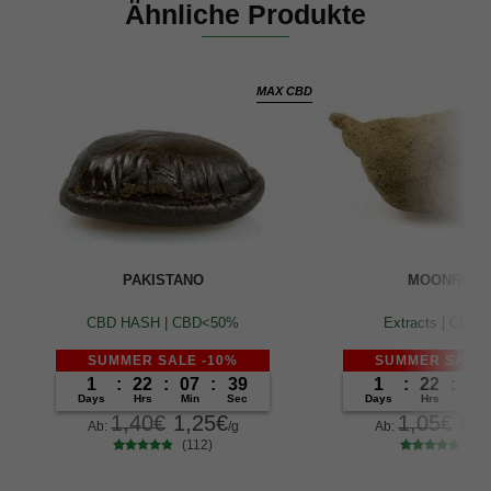
Ähnliche Produkte
MAX CBD
PAKISTANO
MOONROC
CBD HASH | CBD<50%
Extracts | CBD
SUMMER SALE -10%
SUMMER SALE 
1
:
22
:
07
:
39
1
:
22
:
07
Days
Hrs
Min
Sec
Days
Hrs
Min
1,40
€
1,25
€
1,05
€
0,
Ab:
/g
Ab:
(112)
(11
112
Bewertet
117
Bewertet
mit
4.63
mit
4.53