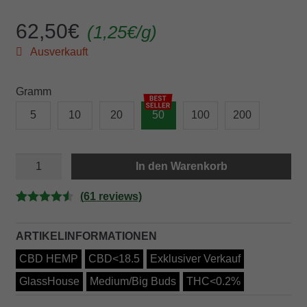
62,50
€
(
1,25
€
/g)
Ausverkauft
Gramm
5
10
20
50
100
200
SWEET
In den Warenkorb
BERRY
Menge
(
61
reviews)
Bewertet
61
mit
4.56
ARTIKELINFORMATIONEN
von 5,
CBD HEMP
CBD<18.5
Exklusiver Verkauf
basierend
auf
GlassHouse
Medium/Big Buds
THC<0.2%
Kundenbe