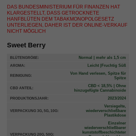
wertungen
DAS BUNDESMINISTERIUM FÜR FINANZEN HAT
KLARGESTELLT, DASS GETROCKNETE
HANFBLÜTEN DEM TABAKMONOPOLGESETZ
UNTERLIEGEN, DAHER IST DER ONLINE-VERKAUF
NICHT MÖGLICH
Sweet Berry
Normal | mehr als 1,5 cm
BLÜTENGRÖßE:
Leicht |Fruchtig Süß
AROMA:
Von Hand verlesen, Spitze für
REINIGUNG:
Spitze
CBD < 18,5% | Ohne
CBD ANTEIL:
hinzugefügte Cannabinoide
2023/2024
PRODUKTIONSJAHR:
Versiegelte,
wiederverschließbare
VERPACKUNG 3G, 5G, 10G:
Plastikdose
Einzelner
wiederverschließbarer
kunststoffbeschichteter
VERPACKUNG 20G, 50G: