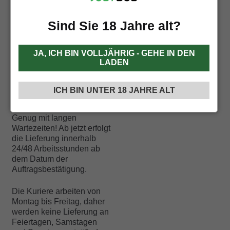
Messenger
Sind Sie 18 Jahre alt?
+43 720 022448
JA, ICH BIN VOLLJÄHRIG - GEHE IN DEN
LADEN
Sendungsverfolgu
ng und
ICH BIN UNTER 18 JAHRE ALT
Lieferzeiten
Genug mit langen
Wartezeiten! Ab jetzt erfolgt
die Lieferung innerhalb
24/48 Arbeitsstunden ab
dem Datum der
Auftragsbestätigung.
Die Kuriere arbeiten von
Montag bis Freitag, daher
werden keine Lieferung an
Feiertagen, Samstagen