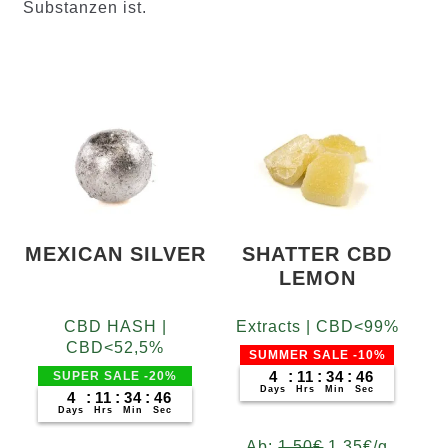
Substanzen ist.
MEXICAN SILVER
SHATTER CBD
LEMON
CBD HASH |
Extracts | CBD<99%
CBD<52,5%
SUMMER SALE -10%
4
:
11
:
34
:
46
SUPER SALE -20%
Days
Hrs
Min
Sec
4
:
11
:
34
:
46
Days
Hrs
Min
Sec
Ab:
1,50
€
1,35
€
/g