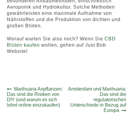
besonderen Anbaumethoden, einschließlich
Aeroponik und Hydrokultur. Solche Methoden
gewährleisten eine maximale Aufnahme von
Nährstoffen und die Produktion von dichten und
großen Blüten.
Worauf warten Sie also noch? Wenn Sie
CBD
Blüten kaufen
wollen, gehen auf Just Bob
Website!
Beitrags-
Vorheriger
Nächster
Marihuana Anpflanzen:
Amsterdam und Marihuana:
Beitrag:
Beitrag:
Das sind die Risiken von
Das sind die
Navigation
DIY (und warum es sich
regulatorischen
lohnt online einzukaufen)
Unterschiede in Bezug auf
Europa