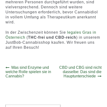
mehreren Personen durchgeführt wurden, sind
vielversprechend. Dennoch sind weitere
Untersuchungen erforderlich, bevor Cannabidiol
in vollem Umfang als Therapeutikum anerkannt
wird.
In der Zwischenzeit können Sie
legales Gras in
Österreich
(
THC-frei und CBD-reich
) in unserem
JustBob-Cannabisshop kaufen. Wir freuen uns
auf Ihren Besuch!
Beitrags-
Vorheriger
Nächster
Was sind Enzyme und
CBD und CBG sind nicht
Beitrag:
Beitrag:
welche Rolle spielen sie in
dasselbe: Das sind die
Navigation
Cannabis?
Hauptunterschiede