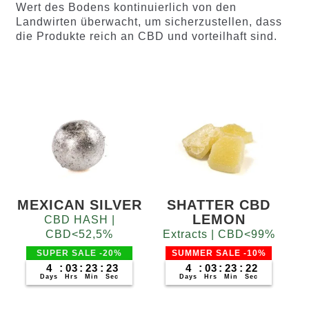
Wert des Bodens kontinuierlich von den
Landwirten überwacht, um sicherzustellen, dass
die Produkte reich an CBD und vorteilhaft sind.
MEXICAN SILVER
SHATTER CBD
LEMON
CBD HASH |
CBD<52,5%
Extracts | CBD<99%
SUPER SALE -20%
SUMMER SALE -10%
4
:
03
:
23
:
22
4
:
03
:
23
:
22
Days
Hrs
Min
Sec
Days
Hrs
Min
Sec