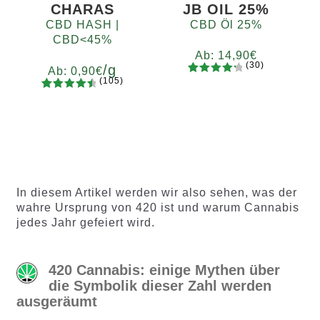
en
en
CHARAS
JB OIL 25%
CBD HASH |
CBD Öl 25%
CBD<45%
Ab:
14,90
€
(30)
/g
Ab:
0,90
€
(105)
30
Bewertet
105
Bewertet
mit
4.37
Gramm
mit
4.65
von 5,
5
10
20
50
100
200
von 5,
basieren
basieren
d auf
d auf
Kundenb
Kundenb
ewertun
In diesem Artikel werden wir also sehen, was der
ewertung
gen
wahre Ursprung von 420 ist und warum Cannabis
en
jedes Jahr gefeiert wird.
420 Cannabis: einige Mythen über
die Symbolik dieser Zahl werden
ausgeräumt