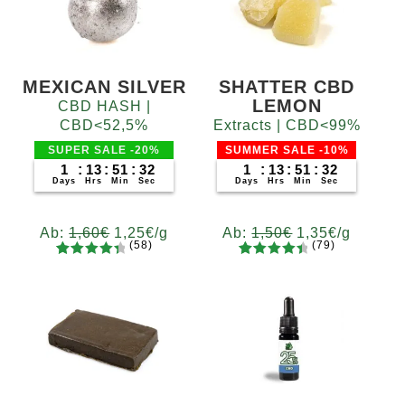
MEXICAN SILVER
SHATTER CBD
LEMON
CBD HASH |
CBD<52,5%
Extracts | CBD<99%
SUPER SALE -20%
SUMMER SALE -10%
1
:
13
:
51
:
31
1
:
13
:
51
:
31
Days
Hrs
Min
Sec
Days
Hrs
Min
Sec
Ab:
1,60
€
1,25
€
/g
Ab:
1,50
€
1,35
€
/g
(58)
(79)
58
Bewertet
79
Bewertet
Gramm
Gramm
mit
4.52
mit
4.62
5
10
20
50
100
200
5
10
20
50
100
200
von 5,
von 5,
basieren
basieren
d auf
d auf
Kundenb
Kundenb
ewertung
ewertung