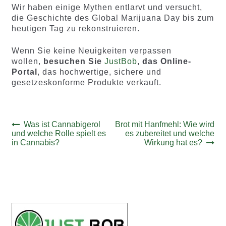
Wir haben einige Mythen entlarvt und versucht,
die Geschichte des Global Marijuana Day bis zum
heutigen Tag zu rekonstruieren.
Wenn Sie keine Neuigkeiten verpassen
wollen,
besuchen Sie
JustBob
, das Online-
Portal
, das hochwertige, sichere und
gesetzeskonforme Produkte verkauft.
Beitrags-
Vorheriger
Nächster
Was ist Cannabigerol
Brot mit Hanfmehl: Wie wird
Beitrag:
Beitrag:
und welche Rolle spielt es
es zubereitet und welche
Navigation
in Cannabis?
Wirkung hat es?