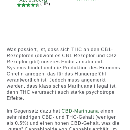
Ab:
0,90
€
(105)
30
Bewertet
105
Bewertet
mit
4.37
Gramm
mit
4.65
von 5,
5
10
20
50
100
200
von 5,
basieren
basieren
d auf
d auf
Kundenb
Kundenb
ewertun
Was passiert, ist, dass sich THC an den CB1-
ewertung
gen
Rezeptoren (obwohl es CB1 Rezeptor und CB2
en
Rezeptor gibt) unseres Endocannabinoid-
Systems bindet und die Produktion des Hormons
Ghrelin anregen, das für das Hungergefühl
verantwortlich ist. Jedoch muss angemerkt
werden, dass klassisches Marihuana illegal ist,
denn THC verursacht auch starke psychotrope
Effekte.
Im Gegensatz dazu hat
CBD-Marihuana
einen
sehr niedrigen CBD- und THC-Gehalt (weniger
als 0,5%) und einen hohen CBD-Gehalt, was die
„guten” Cannabinoide von Cannabis enthält. Im