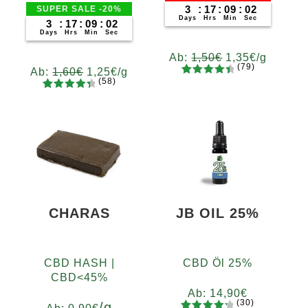
3
:
17
:
09
:
01
SUPER SALE -20%
Days
Hrs
Min
Sec
3
:
17
:
09
:
01
Days
Hrs
Min
Sec
Ab:
1,50
€
1,35
€
/g
(79)
Ab:
1,60
€
1,25
€
/g
(58)
79
Bewertet
Gramm
58
Bewertet
mit
4.62
Gramm
5
10
20
50
100
200
mit
4.52
von 5,
5
10
20
50
100
200
von 5,
basieren
basieren
d auf
d auf
Kundenb
Kundenb
ewertung
ewertung
en
en
CHARAS
JB OIL 25%
CBD HASH |
CBD Öl 25%
CBD<45%
Ab:
14,90
€
(30)
/g