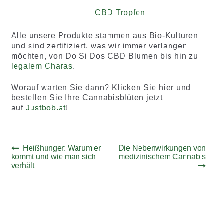
CBD Tropfen
Alle unsere Produkte stammen aus Bio-Kulturen
und sind zertifiziert, was wir immer verlangen
möchten, von Do Si Dos CBD Blumen bis hin zu
legalem Charas
.
Worauf warten Sie dann? Klicken Sie hier und
bestellen Sie Ihre Cannabisblüten jetzt
auf
Justbob.at
!
Beitrags-
Vorheriger
Nächster
Heißhunger: Warum er
Die Nebenwirkungen von
Beitrag:
Beitrag:
kommt und wie man sich
medizinischem Cannabis
Navigation
verhält