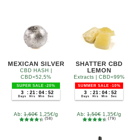
MEXICAN SILVER
SHATTER CBD
LEMON
CBD HASH |
CBD<52,5%
Extracts | CBD<99%
SUPER SALE -20%
SUMMER SALE -10%
3
:
21
:
04
:
51
3
:
21
:
04
:
51
Days
Hrs
Min
Sec
Days
Hrs
Min
Sec
Ab:
1,60
€
1,25
€
/g
Ab:
1,50
€
1,35
€
/g
(58)
(79)
58
Bewertet
79
Bewertet
Gramm
Gramm
mit
4.52
mit
4.62
5
10
20
50
100
200
5
10
20
50
100
200
von 5,
von 5,