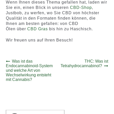
Wenn Ihnen dieses Thema gefallen hat, laden wir
Sie ein, einen Blick in unseren
CBD-Shop
,
Justbob, zu werfen, wo Sie CBD von höchster
Qualität in den Formaten finden können, die
Ihnen am besten gefallen: von CBD
Ölen über
CBD Gras
bis hin zu Haschisch.
Wir freuen uns auf Ihren Besuch!
Beitrags-
Vorheriger
Nächster
Was ist das
THC: Was ist
Beitrag:
Beitrag:
Endocannabinoid-System
Tetrahydrocannabinol?
Navigation
und welche Art von
Wechselwirkung entsteht
mit Cannabis?