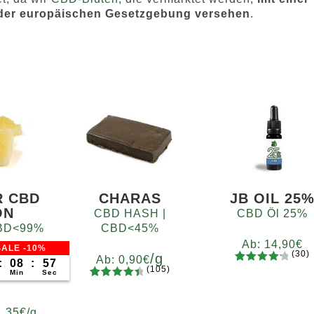
 der europäischen Gesetzgebung versehen
.
R CBD
CHARAS
JB OIL 25
ON
CBD HASH |
CBD Öl 25%
 CBD<99%
CBD<45%
Ab:
14,90
€
ALE -10%
(30)
/g
Ab:
0,90
€
:
08
:
56
(105)
30
Bewertet
Min
Sec
105
Bewertet
mit
4.37
Gramm
mit
4.65
von 5,
5
10
20
50
100
1,35
€
/g