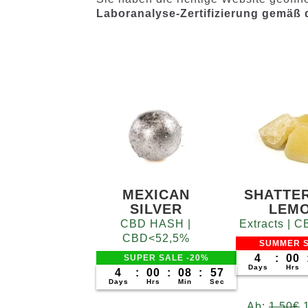
Laboranalyse-Zertifizierung gemäß
MEXICAN
SHATTE
SILVER
LEM
CBD HASH |
Extracts |
CBD<52,5%
SUMMER S
4
:
00
SUPER SALE -20%
Days
Hrs
4
:
00
:
08
:
56
Days
Hrs
Min
Sec
Ab:
1,50
€