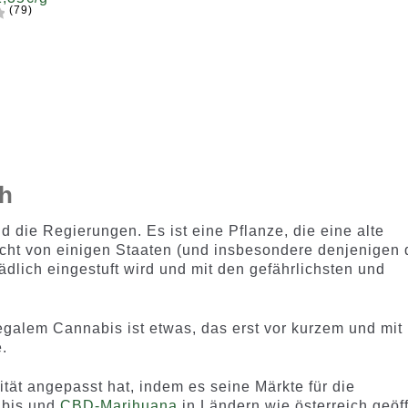
von 5,
basieren
200
(79)
basieren
d auf
m
d auf
Kundenb
0
100
Kundenb
ewertun
ewertung
gen
en
ch
d die Regierungen. Es ist eine Pflanze, die eine alte
icht von einigen Staaten (und insbesondere denjenigen 
ädlich eingestuft wird und mit den gefährlichsten und
egalem Cannabis ist etwas, das erst vor kurzem und mit
.
ität angepasst hat, indem es seine Märkte für die
abis und
CBD-Marihuana
in Ländern wie österreich geöf