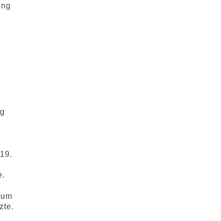
eng
ng
 19.
e.
sum
zte.