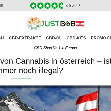
48
4.9
von 5
CH
CBD-EXTRAKTE
CBD-ÖL
CBD-KITS
PROMO C
CBD-Shop Nr. 1 in Europa
von Cannabis in österreich – is
mmer noch illegal?