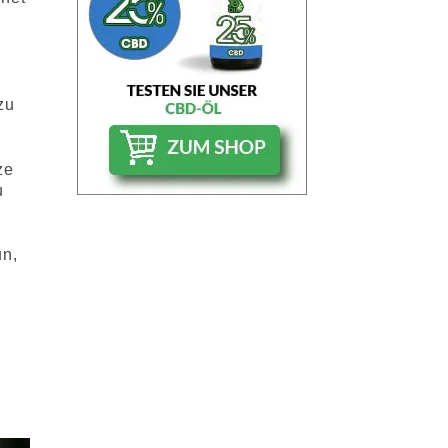
zu
ze
u
un,