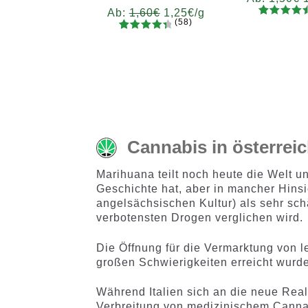
Ab:
1,60
€
1,25
€
/g
(58)
79
Bewertet
Gram
58
Bewertet
mit
4.62
Gramm
5
10
20
5
mit
4.52
von 5,
5
10
20
50
100
200
von 5,
200
basieren
basieren
d auf
d auf
Kundenb
Kundenb
ewertung
ewertung
en
Cannabis in österrei
en
Marihuana teilt noch heute die Welt un
Geschichte hat, aber in mancher Hins
angelsächsischen Kultur) als sehr sch
verbotensten Drogen verglichen wird.
Die Öffnung für die Vermarktung von l
großen Schwierigkeiten erreicht wurde
Während Italien sich an die neue Real
Verbreitung von medizinischem Cann