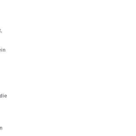
n
,
ein
die
en