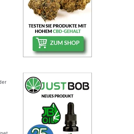
der
fnet