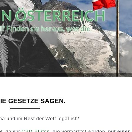
DIE GESETZE SAGEN.
a und im Rest der Welt legal ist?
et, da wir
CBD-Blüten
, die vermarktet werden,
mit einer