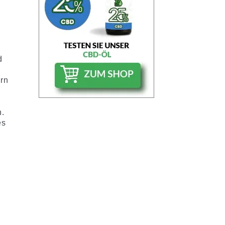
d
ern
n.
es