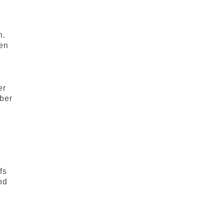
h.
ven
er
ber
fs
nd