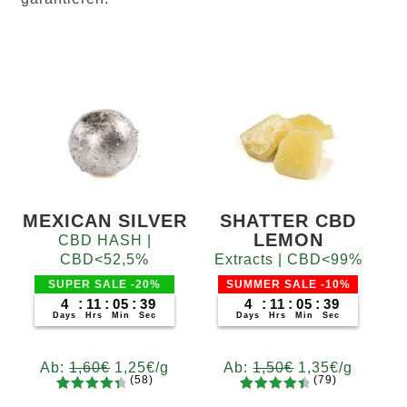
MEXICAN SILVER
SHATTER CBD
LEMON
CBD HASH |
CBD<52,5%
Extracts | CBD<99%
SUPER SALE -20%
SUMMER SALE -10%
4
:
11
:
05
:
38
4
:
11
:
05
:
38
Days
Hrs
Min
Sec
Days
Hrs
Min
Sec
Ab:
1,60
€
1,25
€
/g
Ab:
1,50
€
1,35
€
/g
(58)
(79)
58
Bewertet
79
Bewertet
Gramm
Gramm