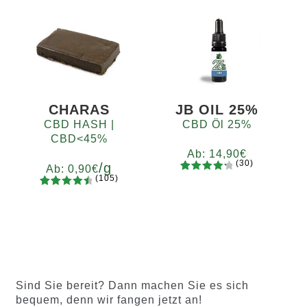
mit
4.52
mit
4.62
5
10
20
50
100
200
5
10
20
50
100
200
von 5,
von 5,
basieren
basieren
d auf
d auf
Kundenb
Kundenb
ewertung
ewertung
en
en
CHARAS
JB OIL 25%
CBD HASH |
CBD Öl 25%
CBD<45%
Ab:
14,90
€
(30)
/g
Ab:
0,90
€
(105)
30
Bewertet
105
Bewertet
mit
4.37
Gramm
mit
4.65
von 5,
5
10
20
50
100
200
von 5,
basieren
basieren
d auf
d auf
Kundenb
Kundenb
ewertun
Sind Sie bereit? Dann machen Sie es sich
ewertung
gen
bequem, denn wir fangen jetzt an!
en