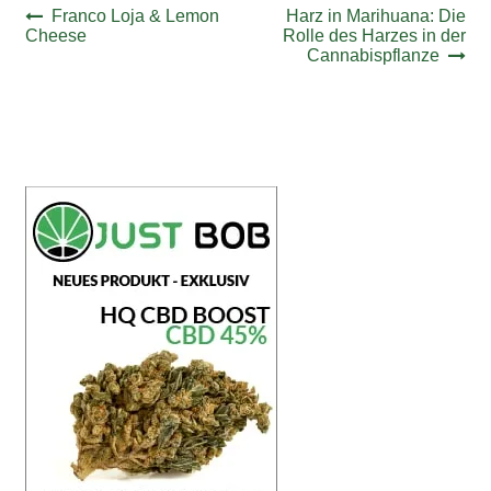
Beitrags-
Vorheriger
Nächster
Franco Loja & Lemon
Harz in Marihuana: Die
Beitrag:
Beitrag:
Cheese
Rolle des Harzes in der
Navigation
Cannabispflanze