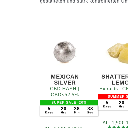
gestalteten und stark kontrollierten 
MEXICAN
SHATTE
SILVER
LEM
CBD HASH |
Extracts |
CBD<52,5%
SUMMER S
5
:
20
SUPER SALE -20%
Days
Hrs
5
:
20
:
38
:
36
Days
Hrs
Min
Sec
Ab:
1,50
€