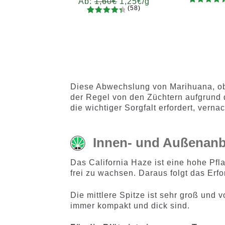
Ab:
1,60
€
1,25
€
/g
(58)
79
Bewertet
Gram
58
Bewertet
mit
4.62
Gramm
5
10
20
5
mit
4.52
von 5,
5
10
20
50
100
200
von 5,
200
basieren
basieren
d auf
d auf
Kundenb
Kundenb
ewertung
Diese Abwechslung von Marihuana, obw
ewertung
en
der Regel von den Züchtern aufgrund d
en
die wichtiger Sorgfalt erfordert, vernac
Innen- und Außenanb
Das California Haze ist eine hohe Pfl
frei zu wachsen. Daraus folgt das Erf
Die mittlere Spitze ist sehr groß und 
immer kompakt und dick sind.