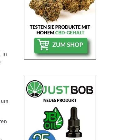
 in
,
, um
ten