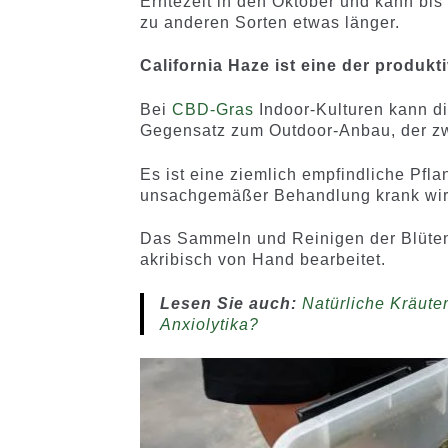
Erntezeit in den Oktober und kann bis
zu anderen Sorten etwas länger.
California Haze ist eine der produk
Bei
CBD-Gras
Indoor-Kulturen kann di
Gegensatz zum Outdoor-Anbau, der zwi
Es ist eine ziemlich empfindliche Pfla
unsachgemäßer Behandlung krank wir
Das Sammeln und Reinigen der Blüten 
akribisch von Hand bearbeitet.
Lesen Sie auch:
Natürliche Kräute
Anxiolytika?