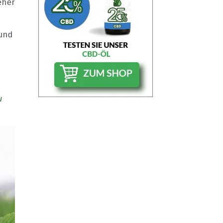
eher
und
u