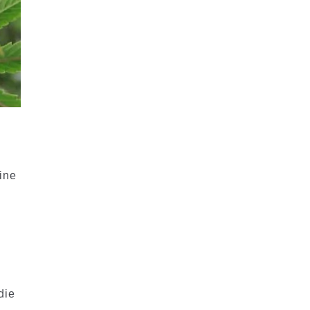
eine
die