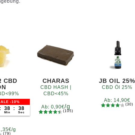
Umgebung.
R CBD
CHARAS
JB OIL 25
ON
CBD HASH |
CBD Öl 25%
 CBD<99%
CBD<45%
Ab:
14,90
€
ALE -10%
(30)
/g
Ab:
0,90
€
:
38
:
36
(105)
30
Bewertet
Min
Sec
105
Bewertet
mit
4.37
Gramm
mit
4.65
von 5,
5
10
20
50
100
1,35
€
/g
von 5,
basieren
200
(79)