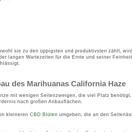
basieren
d auf
m
d auf
Kundenb
0
100
Kundenb
ewertun
ewertung
gen
en
ohl sie zu den üppigsten und produktivsten zählt, wird
er langen Wartezeiten für die Ernte und seiner Feinheit
hlässigt.
au des Marihuanas California Haze
anze mit wenigen Seitenzweigen, die viel Platz benötigt
ordernis nach großen Anbauflächen.
von kleineren
CBD Blüten
umgeben, die an den Seitenäs