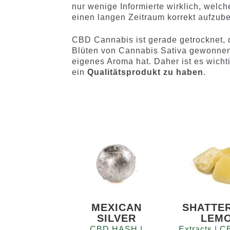
nur wenige Informierte wirklich, welc
einen langen Zeitraum korrekt aufzub
CBD Cannabis ist gerade getrocknet, 
Blüten von Cannabis Sativa gewonnen w
eigenes Aroma hat. Daher ist es wichti
ein
Qualitätsprodukt zu haben
.
MEXICAN
SHATTE
SILVER
LEM
CBD HASH |
Extracts |