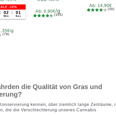
Ab:
14,90
€
ALE -10%
(30)
/g
Ab:
0,90
€
:
02
:
00
(105)
30
Bewertet
Min
Sec
105
Bewertet
mit
4.37
Gramm
mit
4.65
von 5,
5
10
20
50
100
1,35
€
/g
von 5,
basieren
200
(79)
basieren
d auf
m
d auf
Kundenb
0
100
Kundenb
ewertun
ewertung
gen
en
hrden die Qualität von Gras und
gerung?
Konservierung kennen, über ziemlich lange Zeiträume, i
en, die die Verschlechterung unseres Cannabis