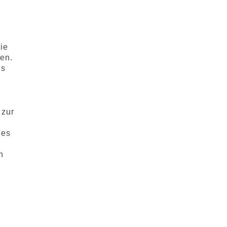
ie
fen.
is
 zur
 es
n