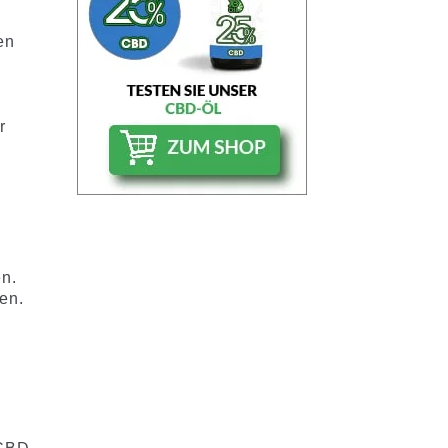
en
r
en.
en.