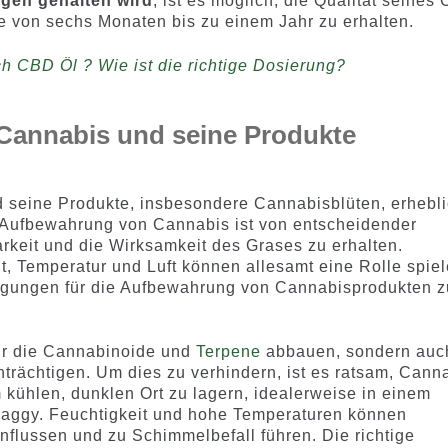
gen gehalten wird
, ist es möglich, die Qualität seines
me von sechs Monaten bis zu einem Jahr zu erhalten.
h CBD Öl ? Wie ist die richtige Dosierung?
Cannabis und seine Produkte
 seine Produkte, insbesondere Cannabisblüten, erhebl
 Aufbewahrung von Cannabis ist von entscheidender
arkeit und die Wirksamkeit des Grases zu erhalten.
it, Temperatur und Luft können allesamt eine Rolle spiel
ngungen für die Aufbewahrung von Cannabisprodukten z
ur die Cannabinoide und
Terpene
abbauen, sondern auc
rächtigen. Um dies zu verhindern, ist es ratsam, Cann
m kühlen, dunklen Ort zu lagern, idealerweise in einem
aggy. Feuchtigkeit und hohe Temperaturen können
influssen und zu Schimmelbefall führen. Die richtige