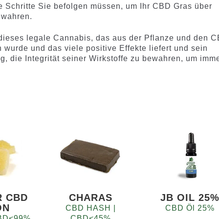
he Schritte Sie befolgen müssen, um Ihr CBD Gras über
ewahren.
dieses legale Cannabis, das aus der Pflanze und den 
urde und das viele positive Effekte liefert und sein
g, die Integrität seiner Wirkstoffe zu bewahren, um imm
R CBD
CHARAS
JB OIL 25
ON
CBD HASH |
CBD Öl 25%
 CBD<99%
CBD<45%