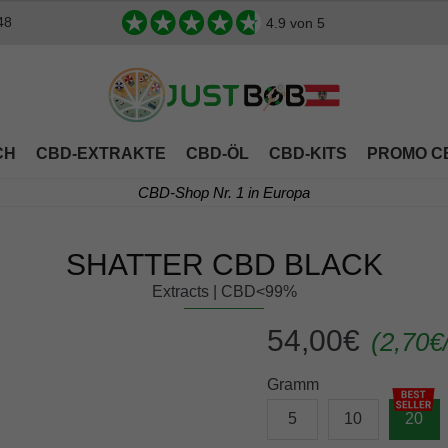
48
4.9
von 5
CH
CBD-EXTRAKTE
CBD-ÖL
CBD-KITS
PROMO C
CBD-Shop Nr. 1 in Europa
SHATTER CBD BLACK
Extracts | CBD<99%
54,00
€
(
2,70
€
Gramm
5
10
20