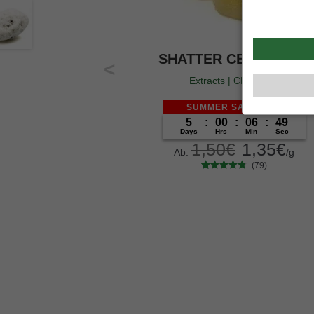
SHATTER CBD LEMON
Extracts | CBD<99%
SUMMER SALE -10%
5
:
00
:
06
:
48
Days
Hrs
Min
Sec
1,50
€
1,35
€
Ab:
/g
(79)
79
Bewertet
mit
4.62
von 5,
Gramm
basierend
5
10
20
50
100
200
auf
Kundenbe
wertungen