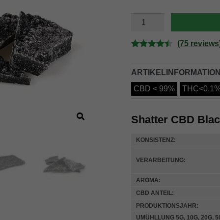
SHATTER
CBD
BLACK
Menge
(
75
reviews
Bewertet
75
mit
4.48
ARTIKELINFORMATIO
von 5,
CBD < 99%
THC<0.1
basierend
auf
Kundenbe
Shatter CBD Bla
wertungen
KONSISTENZ:
VERARBEITUNG:
AROMA:
CBD ANTEIL:
PRODUKTIONSJAHR:
UMÜHLLUNG 5G, 10G, 20G, 50