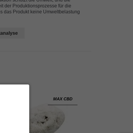
it der Produktionsprozesse für die
dass das Produkt keine Umweltbelastung
tanalyse
MAX CBD