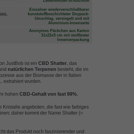
Lebensmittel-Schutzfolie
Einzelner wiederverschließbarer
kunststoffbeschichteter Doypack-
50G,
Umschlag, versiegelt und mit
Aluminium-Innenseite
Anonymes Päckchen aus Karton
31x22x5 cm mit stoßfester
Innenverpackung
n JustBob ist ein
CBD Shatter
, das
 und
natürlichen
Terpenen
besteht, die im
ozesse aus der Biomasse der in Italien
. extrahiert wurden.
ehr hohen
CBD-Gehalt von fast 99%.
 Kristalle angeboten, die fast wie farbiges
inen; daher kommt der Name Shatter (=
ht das Produkt noch faszinierender und