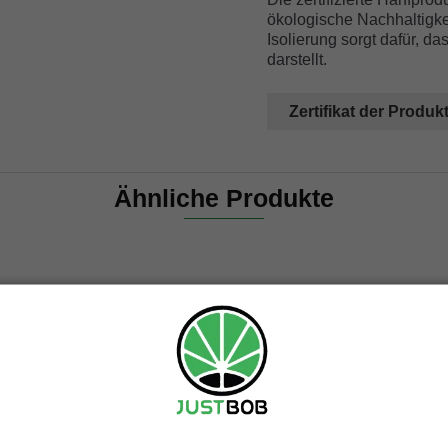
ökologische Nachhaltigke
Isolierung sorgt dafür, 
darstellt.
Zertifikat der Produk
Ähnliche Produkte