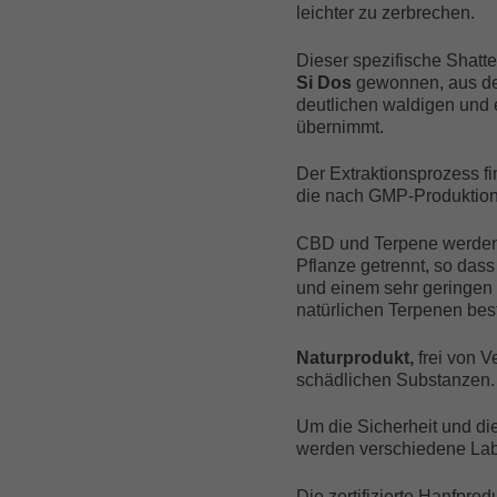
leichter zu zerbrechen.
Dieser spezifische Shatt
Si Dos
gewonnen, aus der
deutlichen waldigen und
übernimmt.
Der Extraktionsprozess find
die nach GMP-Produktions
CBD und Terpene werden 
Pflanze getrennt, so das
und einem sehr geringen
natürlichen Terpenen best
Naturprodukt,
frei von 
schädlichen Substanzen.
Um die Sicherheit und die
werden verschiedene Labo
Die zertifizierte Hanfprod