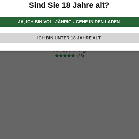
Sind Sie 18 Jahre alt?
JA, ICH BIN VOLLJÄHRIG - GEHE IN DEN LADEN
SHATTER CBD GORILLA
Extracts | CBD<99%
ICH BIN UNTER 18 JAHRE ALT
1,55
€
/g
Ab:
(85)
85
Bewertet
Gramm
mit
4.69
5
10
20
50
100
200
von 5,
basierend
auf
Kundenbe
wertungen