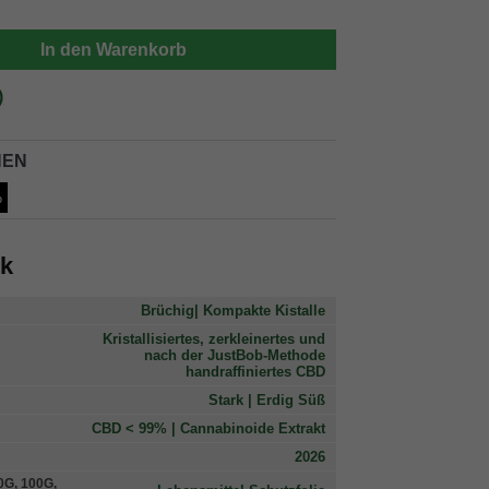
In den Warenkorb
)
NEN
%
ck
Brüchig| Kompakte Kistalle
Kristallisiertes, zerkleinertes und
nach der JustBob-Methode
handraffiniertes CBD
Stark | Erdig Süß
CBD < 99% | Cannabinoide Extrakt
2026
G, 100G,