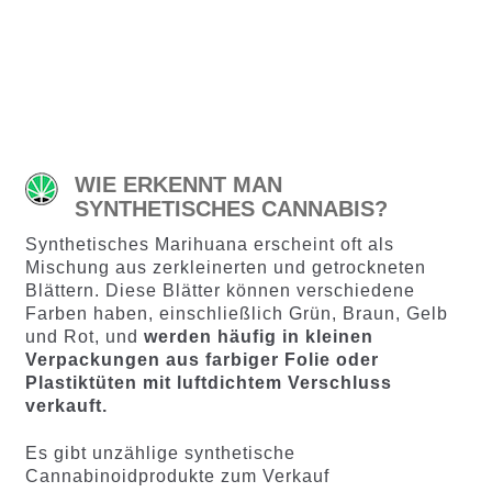
105
Bewertet
mit
4.37
Gramm
mit
4.65
von 5,
5
10
20
50
100
200
von 5,
basieren
basieren
d auf
d auf
Kundenb
Kundenb
ewertun
ewertung
gen
WIE ERKENNT MAN
en
SYNTHETISCHES CANNABIS?
Synthetisches Marihuana erscheint oft als
Mischung aus zerkleinerten und getrockneten
Blättern. Diese Blätter können verschiedene
Farben haben, einschließlich Grün, Braun, Gelb
und Rot, und
werden häufig in kleinen
Verpackungen aus farbiger Folie oder
Plastiktüten mit luftdichtem Verschluss
verkauft.
Es gibt unzählige synthetische
Cannabinoidprodukte zum Verkauf