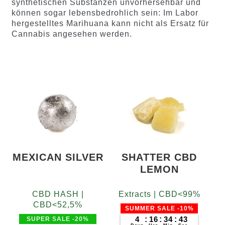
synthetischen Substanzen unvorhersehbar und
können sogar lebensbedrohlich sein: Im Labor
hergestelltes Marihuana kann nicht als Ersatz für
Cannabis angesehen werden.
MEXICAN SILVER
SHATTER CBD
LEMON
CBD HASH |
Extracts | CBD<99%
CBD<52,5%
SUMMER SALE -10%
4
:
16
:
34
:
42
SUPER SALE -20%