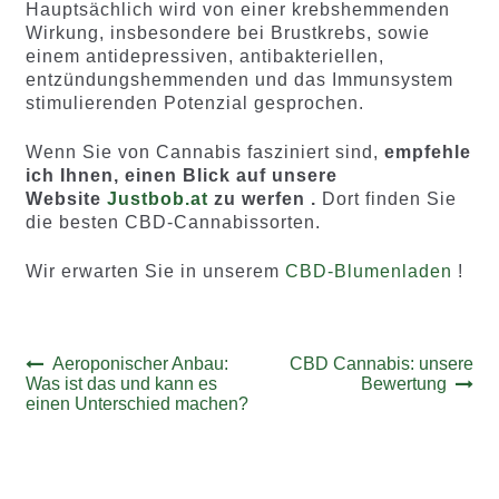
Hauptsächlich wird von einer krebshemmenden
Wirkung, insbesondere bei Brustkrebs, sowie
einem antidepressiven, antibakteriellen,
entzündungshemmenden und das Immunsystem
stimulierenden Potenzial gesprochen.
Wenn Sie von Cannabis fasziniert sind,
empfehle
ich Ihnen, einen Blick auf unsere
Website
Justbob.at
zu werfen .
Dort finden Sie
die besten CBD-Cannabissorten.
Wir erwarten Sie in unserem
CBD-Blumenladen
!
Beitrags-
Vorheriger
Nächster
Aeroponischer Anbau:
CBD Cannabis: unsere
Beitrag:
Beitrag:
Was ist das und kann es
Bewertung
Navigation
einen Unterschied machen?