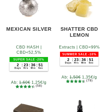
MEXICAN SILVER
SHATTER CBD
LEMON
CBD HASH |
Extracts | CBD<99%
CBD<52,5%
SUMMER SALE -10%
2
:
23
:
36
:
49
SUPER SALE -20%
Days
Hrs
Min
Sec
2
:
23
:
36
:
49
Days
Hrs
Min
Sec
Ab:
1,50
€
1,35
€
/g
(79)
Ab:
1,60
€
1,25
€
/g
(58)
79
Bewertet
Gramm
58
Bewertet
mit
4.62
Gramm
5
10
20
50
100
200
mit
4.52
von 5,
5
10
20
50
100
200
von 5,
basieren
basieren
d auf