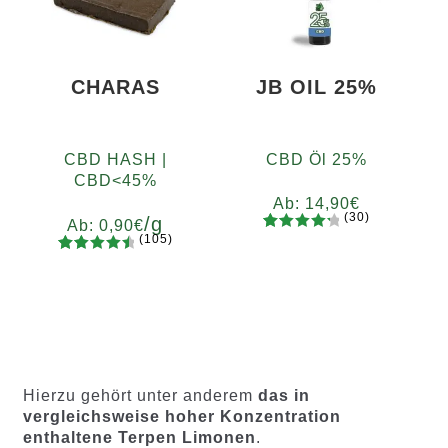
d auf
Kundenb
Kundenb
ewertung
ewertung
en
en
CHARAS
JB OIL 25%
CBD HASH |
CBD Öl 25%
CBD<45%
Ab:
14,90
€
(30)
/g
Ab:
0,90
€
(105)
30
Bewertet
105
Bewertet
mit
4.37
Gramm
mit
4.65
von 5,
5
10
20
50
100
200
von 5,
basieren
basieren
d auf
d auf
Kundenb
Kundenb
ewertun
Hierzu gehört unter anderem
das in
ewertung
gen
vergleichsweise hoher Konzentration
en
enthaltene Terpen Limonen
.