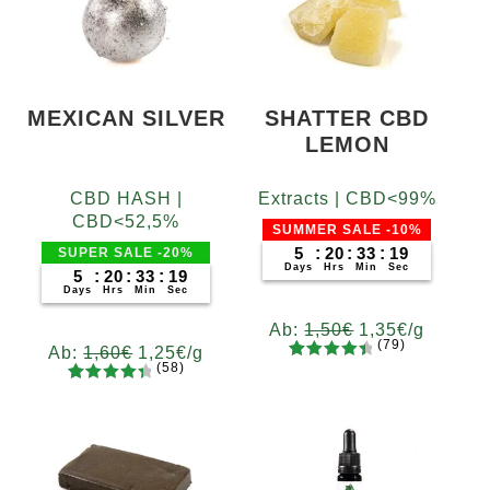
MEXICAN SILVER
SHATTER CBD
LEMON
CBD HASH |
Extracts | CBD<99%
CBD<52,5%
SUMMER SALE -10%
5
:
20
:
33
:
18
SUPER SALE -20%
Days
Hrs
Min
Sec
5
:
20
:
33
:
18
Days
Hrs
Min
Sec
Ab:
1,50
€
1,35
€
/g
(79)
Ab:
1,60
€
1,25
€
/g
(58)
79
Bewertet
Gramm
58
Bewertet
mit
4.62
Gramm
5
10
20
50
100
200
mit
4.52
von 5,
5
10
20
50
100
200
von 5,
basieren
basieren
d auf
d auf