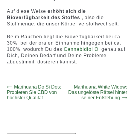
Auf diese Weise
erhöht sich die
Bioverfügbarkeit des Stoffes
, also die
Stoffmenge, die unser Körper verstoffwechselt.
Beim Rauchen liegt die Bioverfügbarkeit bei ca.
30%, bei der oralen Einnahme hingegen bei ca.
100%, wodurch Du das
Cannabidiol Öl
genau auf
Dich, Deinen Bedarf und Deine Probleme
abgestimmt, dosieren kannst.
Beitrags-
Vorheriger
Nächster
Marihuana Do Si Dos:
Marihuana White Widow:
Beitrag:
Beitrag:
Probieren Sie CBD von
Das ungelöste Rätsel hinter
Navigation
höchster Qualität
seiner Entstehung