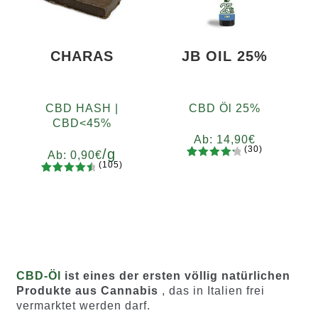
Kundenb
Kundenb
ewertung
ewertung
en
en
CHARAS
JB OIL 25%
CBD HASH |
CBD Öl 25%
CBD<45%
Ab:
14,90
€
(30)
/g
Ab:
0,90
€
(105)
30
Bewertet
105
Bewertet
mit
4.37
Gramm
mit
4.65
von 5,
5
10
20
50
100
200
von 5,
basieren
basieren
d auf
d auf
Kundenb
Kundenb
ewertun
CBD-Öl
ist eines der ersten völlig natürlichen
ewertung
gen
Produkte aus Cannabis
, das in Italien frei
en
vermarktet werden darf.