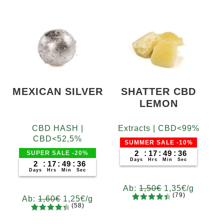
MEXICAN SILVER
SHATTER CBD
LEMON
CBD HASH |
Extracts | CBD<99%
CBD<52,5%
SUMMER SALE -10%
2
:
17
:
49
:
35
SUPER SALE -20%
Days
Hrs
Min
Sec
2
:
17
:
49
:
35
Days
Hrs
Min
Sec
Ab:
1,50
€
1,35
€
/g
(79)
Ab:
1,60
€
1,25
€
/g
(58)
79
Bewertet
Gramm
58
Bewertet
mit
4.62
Gramm
5
10
20
50
100
200