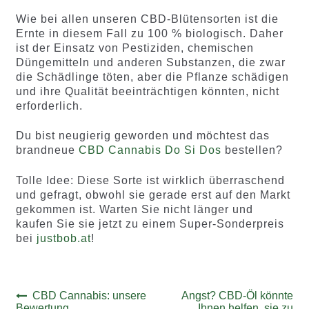
Wie bei allen unseren CBD-Blütensorten ist die
Ernte in diesem Fall zu 100 % biologisch. Daher
ist der Einsatz von Pestiziden, chemischen
Düngemitteln und anderen Substanzen, die zwar
die Schädlinge töten, aber die Pflanze schädigen
und ihre Qualität beeinträchtigen könnten, nicht
erforderlich.
Du bist neugierig geworden und möchtest das
brandneue
CBD Cannabis Do Si Dos
bestellen?
Tolle Idee: Diese Sorte ist wirklich überraschend
und gefragt, obwohl sie gerade erst auf den Markt
gekommen ist. Warten Sie nicht länger und
kaufen Sie sie jetzt zu einem Super-Sonderpreis
bei
justbob.at
!
Beitrags-
Vorheriger
Nächster
CBD Cannabis: unsere
Angst? CBD-Öl könnte
Beitrag:
Beitrag:
Bewertung
Ihnen helfen, sie zu